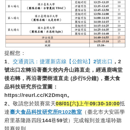
提醒您：
1、
交通資訊：捷運新店線【公館站】2號出口
，
2
號出口左轉沿著臺大校內舟山路直走，經過鹿鳴堂
後右轉，再沿著欒樹道直走
(步行5分鐘)，臺大食
品科技研究所位置圖：
https://reurl.cc/K2Dmqn
。
2、
敬請您於競賽當天
08/01(六)上午09:30-10:00
抵
達
臺大
食品科技研究所R102教室
（
臺北市大安區學
府里基隆路四段144巷59號
）完成報到並進場聆聽
競賽規則。