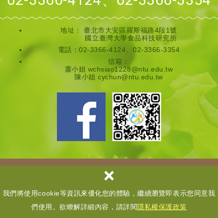
地址：
臺北市大安區羅斯福路4段1號
國立臺灣大學食品科技研究所
電話：02-3366-4124、02-3366-3354
信箱：
蕭小姐 wchsiao1228@ntu.edu.tw
陳小姐 cychun@ntu.edu.tw
×
Copyright © 國立臺灣大學全齡營養領域教學推動中心 All Rights
Reserved.
我們將使用cookie等資訊來優化您的體驗，繼續瀏覽即表示您同意我
網頁設計
│ 多米諾
們使用。欲瞭解詳細內容，請詳閱
隱私權保護政策