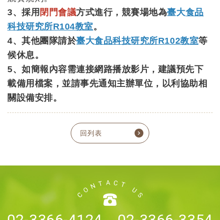
3、採用
閉門會議
方式進行，競賽場地為
臺大
食品
科技研究所R104教室
。
4、其他團隊請於
臺大
食品科技研究所R102教室
等
候休息。
5、如簡報內容需連接網路播放影片，建議預先下
載備用檔案，並請事先通知主辦單位，以利協助相
關設備安排。
回列表
02-3366-4124、02-3366-3354