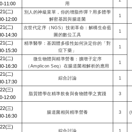
用
0-11:00
/21(二)
別人的神級菜單，你的增脂炸彈？用多體學
1
解密基因與腸道菌
00-12:00
/21(二)
次世代定序（NGS）技術革命：解構生命藍
1
圖的數位工具
30-14:30
/21(二)
精準醫學：基因體多樣性如何決定你的「對
1
症下藥」
30-15:30
/21(二)
微生物體與精準營養：擴增子定序
1
（Amplicon Seq）在腸道菌相解析的應用
30-16:30
/21(二)
綜合討論
1
30-17:30
/22(三)
脂質體學在精準飲食與食物體學之實踐
3
0-12:00
/22(三)
腸道菌相與精準營養
3
30-16:30
/22(三)
綜合討論
1