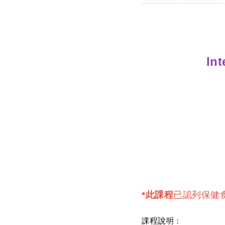
Int
*此課程
已認列保健
課
程說
明：