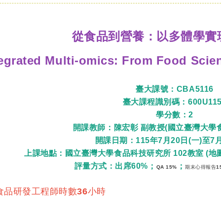
從食品到營養：以多體學實
egrated Multi-omics: From Food Scien
臺大課號：CBA5116
臺大課程識別碼：600U115
學分數：2
開課教師：陳宏彰 副教授(國立臺灣大學
開課日期：115年7月20日(一)至7月
上課地點：國立臺灣大學食品科技研究所 102教室
(地
評量方式：出席60%
；
；
QA 15%
期末心得報告1
食品研發工程師時數36小時