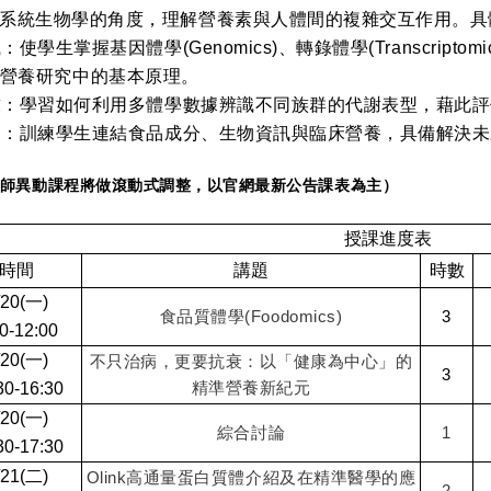
系統生物學的角度，理解營養素與人體間的複雜交互作用。具
使學生掌握基因體學(Genomics)、轉錄體學(Transcriptomi
)在食品營養研究中的基本原理。
需求：學習如何利用多體學數據辨識不同族群的代謝表型，藉此
能力：訓練學生連結食品成分、生物資訊與臨床營養，具備解決
動課程將做滾動式調整，以官網最新公告課表為主
）
授課進度表
時間
講題
時數
/20(一)
食品質體學(Foodomics)
3
0-12:00
/20(一)
不只治病，更要抗衰：以「健康為中心」的
3
精準營養新紀元
30-16:30
/20(一)
綜合討論
1
30-17:30
/21(二)
Olink高通量蛋白質體介紹及在精準醫學的應
2