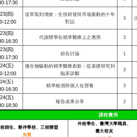
30-17:30
/23(四)
從萃取到增效：生技研發與市場脈動的十年
3
對話
0-12:00
/23(四)
代謝體學在精準醫療上之應用
3
30-16:30
/23(四)
綜合討論
1
30-17:30
/24(五)
微生物驅動的精準醫療創新：從基礎研究到
3
臨床診斷
0-12:00
/24(五)
精準檢測與個人化營養
3
30-16:30
/24(五)
報告成果分享
2
30-18:30
課程費用
外校學生、臺灣大學職員、
本校師生、夥伴學校、三校聯盟
臺大校友
免費