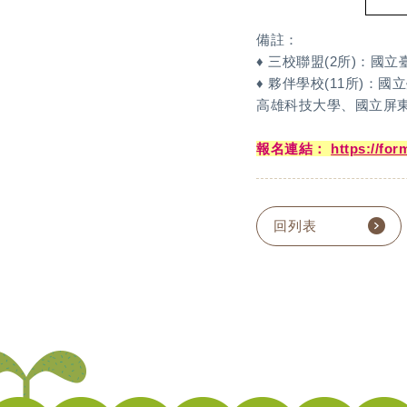
備註：
♦ 三校聯盟(2所)：
♦ 夥伴學校(11所)
高雄科技大學、國立屏
報名連結：
https://f
回列表