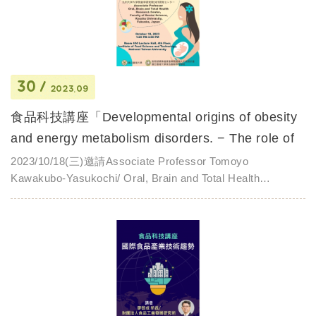
30
2023.09
食品科技講座「Developmental origins of obesity
and energy metabolism disorders. − The role of
mat...
2023/10/18(三)邀請Associate Professor Tomoyo
Kawakubo-Yasukochi/ Oral, Brain and Total Health
Research Center, Faculty of Dental Science, Kyushu
Universi...