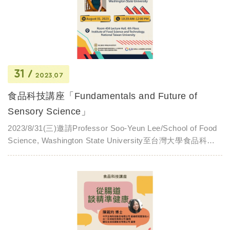
31
2023.07
食品科技講座「Fundamentals and Future of
Sensory Science」
2023/8/31(三)邀請Professor Soo-Yeun Lee/School of Food
Science, Washington State University至台灣大學食品科技
研究所，分享Fundamentals and Future of Sensory
Science。